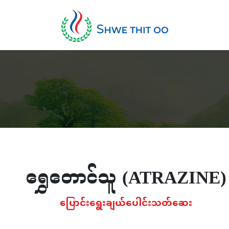
ရွှေတောင်သူ (ATRAZINE)
ပြောင်းရွေးချယ်ပေါင်းသတ်ဆေး