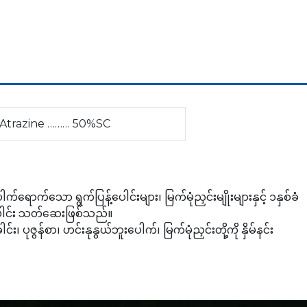
Atrazine ……… 50%SC
ါက်ရောက်သော ရွက်ပြန့်ပေါင်းများ၊ မြက်မုံညှင်းမျိုးများနှင့် ၁နှစ်ခံ
ယ်ပေါင်း သတ်ဆေးဖြစ်သည်။
 ပုဇွန်စာ၊ ဟင်းနုနွယ်ဘူးပေါက်၊ မြက်မုံညှင်းတို့ကို နှိမ်နင်း