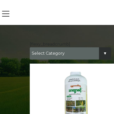
[flexy_breadcrumb]