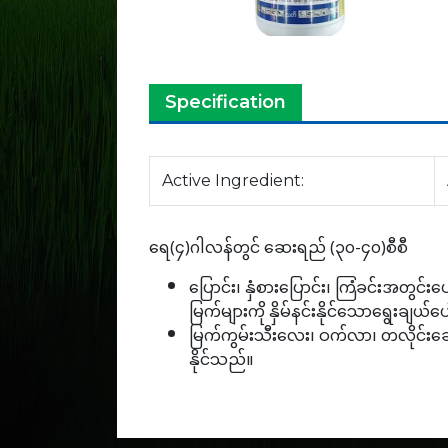
Specification
Active Ingredient:
ရေ(၄)ဂါလန်တွင် ဆေးရည် (၃၀-၄၀)စီစီ
ပြောင်း၊ နှံစားပြောင်း၊ ကြံခင်းအတွင်းပေ
မြက်များကို နှိမ်နင်းနိုင်သောရွေးချ
မြက်ကွမ်းသီးလေး၊ ဝက်လာ၊ တလိုင်းခေါင်း၊
နိုင်သည်။