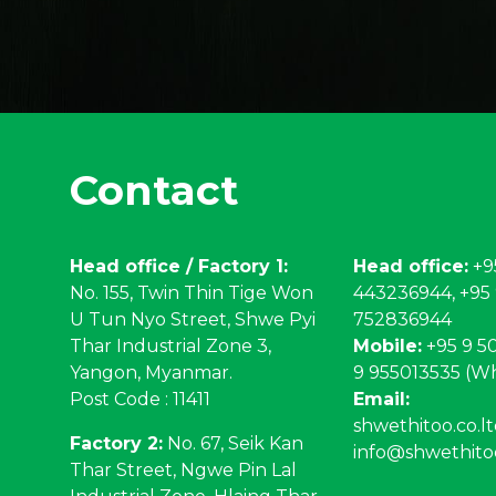
Contact
Head office / Factory 1:
Head office:
+9
No. 155, Twin Thin Tige Won
443236944, +95
U Tun Nyo Street, Shwe Pyi
752836944
Thar Industrial Zone 3,
Mobile:
+95 9 50
Yangon, Myanmar.
9 955013535 (W
Post Code : 11411
Email:
shwethitoo.co.
Factory 2:
No. 67, Seik Kan
info@shwethito
Thar Street, Ngwe Pin Lal