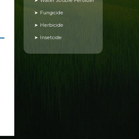
Water Souble Fertilizer
Fungicide
Herbicide
Insetcide