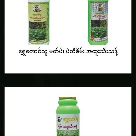
ရွှေတောင်သူ မတ်ပဲ၊ ပဲတီစိမ်း အထူးသီးသန့်