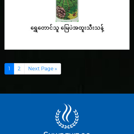
ရွှေတောင်သူ မြေပဲအထူးသီးသန့်
1
2
Next Page »