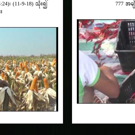
:24)၊ (11-9-18) သုံး၍
777 အမျိ
်း