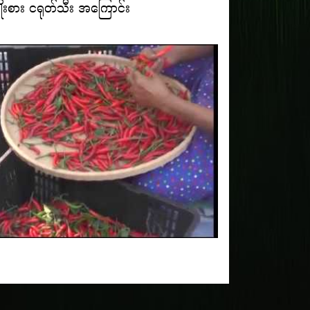
ုးစား ငရုတ်သီး အကြောင်း