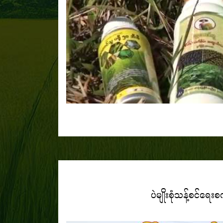
ပဲမျိုးစုံသန့်စင်ရေးစက