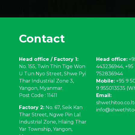
Contact
Head office / Factory 1:
Head office:
+9
No. 155, Twin Thin Tige Won
443236944, +95
U Tun Nyo Street, Shwe Pyi
752836944
Thar Industrial Zone 3,
Mobile:
+95 9 50
Yangon, Myanmar.
9 955013535 (W
Post Code : 11411
Email:
shwethitoo.co.
Factory 2:
No. 67, Seik Kan
info@shwethito
Thar Street, Ngwe Pin Lal
Industrial Zone, Hlaing Thar
Yar Township, Yangon,