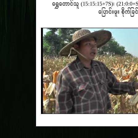
ရွှေတောင်သူ (15:15:15+7S)၊ (21:0:0+S
ပြောင်းဖူး စိုက်ခြင