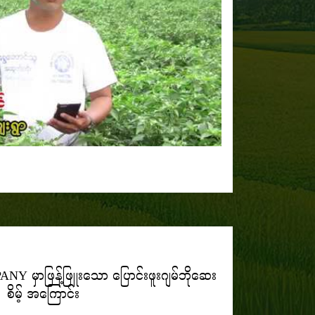
မှာဖြန့်ဖြူးသော ပြောင်းဖူးဂျမ်ဘိုဆေး
စိမ့် အကြောင်း