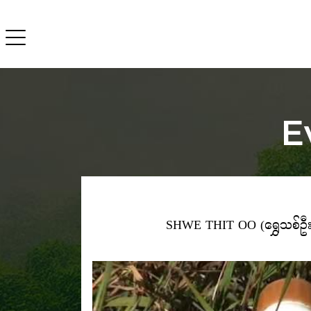
E
SHWE THIT OO (ရွှေသစ်ဦး