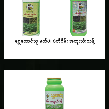
ရွှေတောင်သူ မတ်ပဲ၊ ပဲတီစိမ်း အထူးသီးသန့်