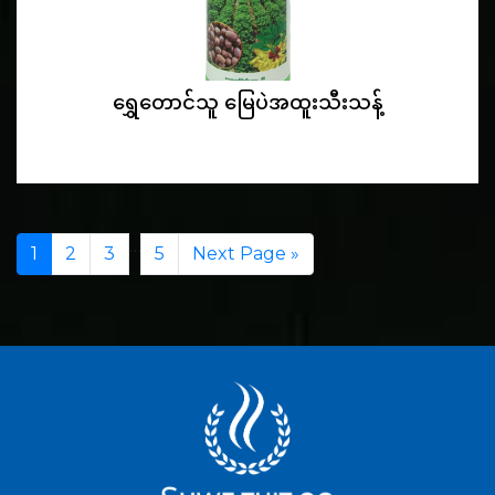
ရွှေတောင်သူ မြေပဲအထူးသီးသန့်
…
1
2
3
5
Next Page »