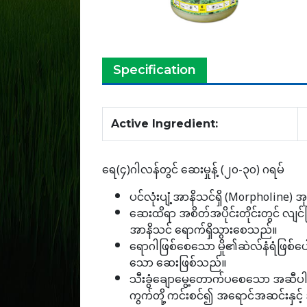
Specification
Active Ingredient:
ရေ(၄)ဂါလန်တွင် ဆေးမှုန့် (၂၀-၃၀) ဂရမ်
ပင်လုံးပျံ့အာနိသင်ရှိ (Morpholine) 
ဆေးထိရာ အစိတ်အပိုင်းတိုင်းတွင် လျင်မြန
အာနိသင် ရောက်ရှိသွားစေသည်။
ရောဂါဖြစ်စေသော မှို၏ဆဲလ်နံရံဖြစ်ပေါ်မှ
သော ဆေးဖြစ်သည်။
သီးခွံချောမွေ့တောက်ပစေသော အဆီပါဝင်သဖ
ကွက်တို့ ကင်းစင်၍ အရောင်အဆင်းနှင