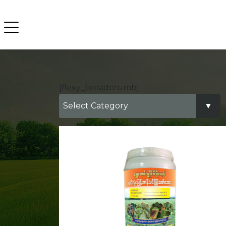
[flexy_breadcrumb]