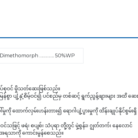
Dimethomorph …………. 50%WP
အုပ်စုဝင် မှိုသတ်ဆေးဖြစ်သည်။
်စွာ ပျံ့နှံံ့စိမ့်ဝင်၍ ပင်စည်မှ တစ်ဆင့် ရွက်ညွန့်ဖျားများ အထိ ဆေ
ုကို ထောက်လှမ်းဟန်းတား၍ ရောဂါပျံ့ပွားမှုကို ထိန်းချုပ်နိုင်စွမ်းရှိ
ြင့် ဖရဲ၊ စပျစ်၊ သံပုရာ တို့တွင် မှဲ့စွန်း၊ ဂျွတ်တက်၊ နေလောင်
့် အရသာကို ကောင်းမွန်စေသည်။