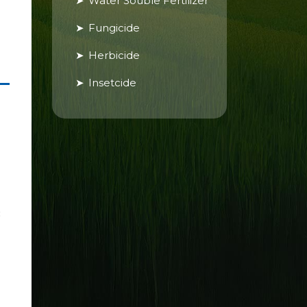
Water Souble Fertilizer
Fungicide
Herbicide
Insetcide
း