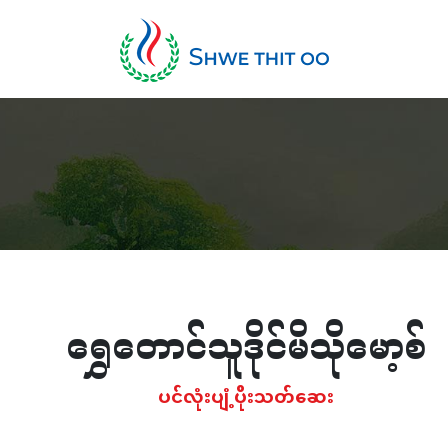
ရွှေတောင်သူဒိုင်မိသိုမော့စ်
ပင်လုံးပျံ့ပိုးသတ်ဆေး