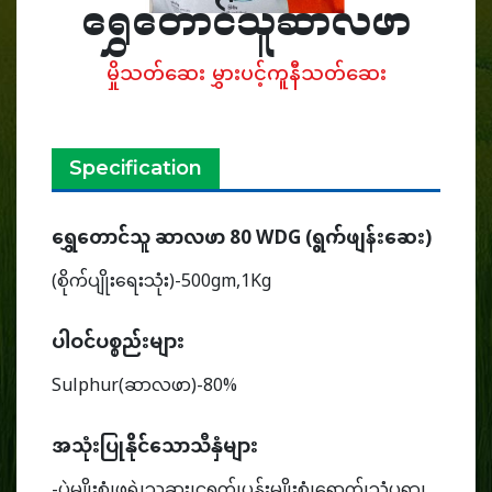
ရွှေတောင်သူဆာလဖာ
မှိုသတ်ဆေး မွှားပင့်ကူနီသတ်ဆေး
Specification
ရွှေတောင်သူ ဆာလဖာ 80 WDG (ရွက်ဖျန်းဆေး)
(စိုက်ပျိုးရေးသုံး)-500gm,1Kg
ပါဝင်ပစ္စည်းများ
Sulphur(ဆာလဖာ)-80%
အသုံးပြုနိုင်သောသီနှံများ
-ပဲမျိုးစုံ၊ဖရဲ၊သခွား၊ငရုတ်၊ပန်းမျိုးစုံ၊ရှောက်၊သံပုရာ၊