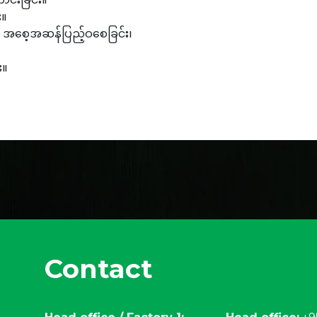
ောင်းခြင်း။
း။
ြီး အစေ့အဆန်ပြည့်ဝစေခြင်း၊
း။
Contact