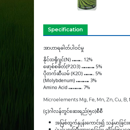
Specification
အာဟာရဓါတ်ပါဝင်မှု
နိုင်ထရိုဂျင်(N) …….. 12%
ဖော့စ်စဖိတ်(P2O3) ……… 5%
ပိုတက်ဆီယမ် (K2O) …….. 5%
(Molybdenum) ……… 3%
Amino Acid ………. 7%
Microelements Mg, Fe, Mn, Zn, Cu, B, 
(၄)ဂါလန်တွင်ဆေးရည်(၅၀)စီစီ
အမြစ်ထွက်နှုန်းကောင်း၍ သန်မာခြင်း