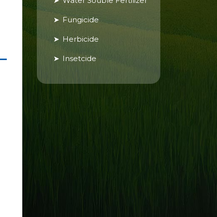
Water Souble Fertilizer
Fungicide
Herbicide
Insetcide