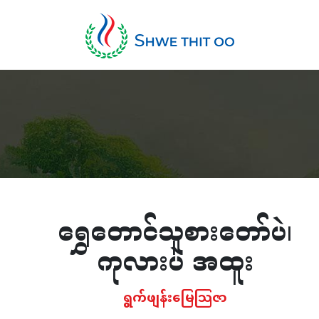
ရွှေတောင်သူစားတော်ပဲ၊
ကုလားပဲ အထူး
ရွက်ဖျန်းမြေသြဇာ