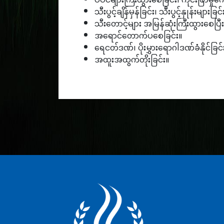
ပဲပင်များကြီးထွားစေခြင်း၊ ကိုင်းဖြာမှုက
သီးပွင့်ချိန်မှန်ခြင်း၊ သီးပွင့်နှုန်းများခြင်
သီးတောင့်များ အမြန်ဆုံးကြီးထွားစေပ
အရောင်တောက်ပစေခြင်း။
ရေငတ်ဒဏ်၊ ပိုးမွှားရောဂါဒဏ်ခံနိုင်ခြင်
အထူးအထွက်တိုးခြင်း။