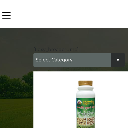
[flexy_breadcrumb]