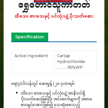
ရွှေတောင်သူကာတတ်
ထိသေ၊ စားသေနှင့် ပင်လုံးပျံ့ပိုးသတ်ဆေး
Specification
Active Ingredient
Cartap
Hydrochloride
……….. 95%WP
ရေ(၄)ဂါလန်တွင် ဆေးမှုန့် (၂၀-၄၀)ဂရမ်
ထိသေ၊ စားသေနှင့် ပင်လုံးပျံ့အာနိသင်ရှိ
ပိုးသတ်ဆေးဖြစ်ပြီး အင်းဆက်များကို အစာမ
စားချင်အောင်ဖြစ်၍ သေဆုံးစေသည့်