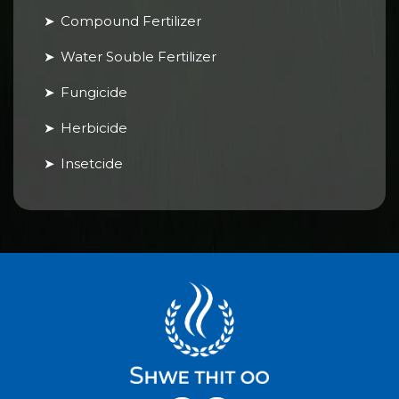
Compound Fertilizer
Water Souble Fertilizer
Fungicide
Herbicide
Insetcide