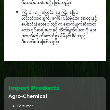
ပိုးသတ်ဆေး(၁)မျိုး ဖြစ်သည်။
ကြံ၊ ဝါ၊ ဂျုံ၊ ပြောင်း၊ နေကြာ၊ မြေပဲ၊
ဟင်းသီးဟင်းရွက်၊ ဂေါ်ဖီ၊ ပန်းမုံလာ၊ အာလူးနှင့်
စပါးသီးနှံများပေါ်တွင် ကျရောက်ဖျက်ဆီးတတ်
သော စုပ်စားပိုးများနှင့် ကိုက်ဖျက်ဝါးစားပိုးများ
အားလုံးကို ထိရောက်စွာ နှိမ်နင်းနိုင်သည့်
ပိုးသတ်ဆေးဖြစ်သည်။
Import Products
Agro-Chemical
Fertilizer