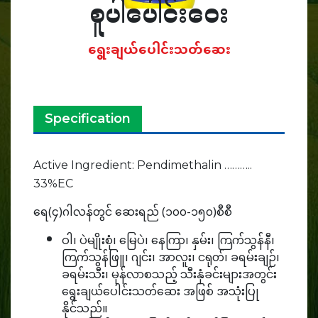
စူပါပေါင်းဝေး
ရွေးချယ်ပေါင်းသတ်ဆေး
Specification
Active Ingredient: Pendimethalin ………..
33%EC
ရေ(၄)ဂါလန်တွင် ဆေးရည် (၁၀၀-၁၅၀)စီစီ
ဝါ၊ ပဲမျိုးစုံ၊ မြေပဲ၊ နေကြာ၊ နှမ်း၊ ကြက်သွန်နီ၊
ကြက်သွန်ဖြူ၊ ဂျင်း၊ အာလူး၊ ငရုတ်၊ ခရမ်းချဉ်၊
ခရမ်းသီး၊ မုန်လာစသည့် သီးနှံခင်းများအတွင်း
ရွေးချယ်ပေါင်းသတ်ဆေး အဖြစ် အသုံးပြု
နိုင်သည်။