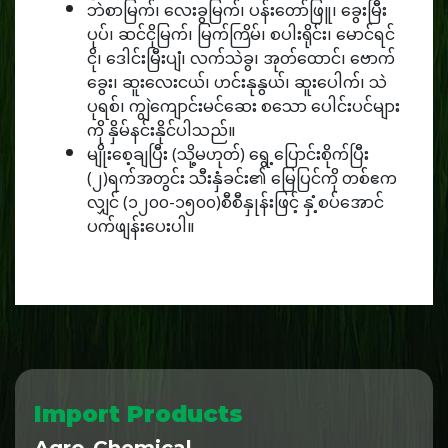
ဘဲစာမြက်၊ လေးခွမြက်၊ ပန်းတော်ဖြူ၊ ခွေးမြီး
ပုပ်၊ ဆင်ငိုမြက်၊ မြက်ကြိမ်၊ စပါးရိုင်း၊ မောင်ရင်
ငို၊ ဒေါင်းမြီးပျံ၊ လက်သဲခွ၊ အုတ်ထောင်၊ ဗောက်
ခွေး၊ ဆူးလေးငယ်၊ ဟင်းနုနွယ်၊ ဆူးပေါက်၊ သဲ
ပုရစ်၊ ကျွဲကျောင်းမင်ဆေး စသော ပေါင်းပင်များ
ကို နှိမ်နင်းနိုင်ပါသည်။
မျိုးစေ့ချပြီး (သို့မဟုတ်) ရွေ့ပြောင်းစိုက်ပြီး
(၂)ရက်အတွင်း သီးနှံခင်း၏ မြေပြင်ကို တစ်ဧက
လျှင် (၁၂၀၀-၁၅၀၀)စီစီနှုန်းဖြင့် နှံ့စပ်အောင်
ပက်ဖျန်းပေးပါ။
Import Products