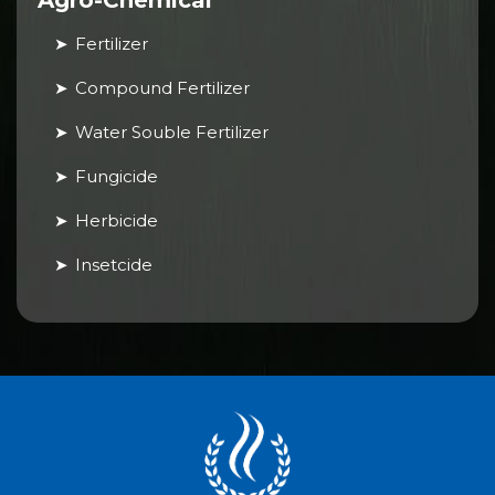
Agro-Chemical
Fertilizer
Compound Fertilizer
Water Souble Fertilizer
Fungicide
Herbicide
Insetcide