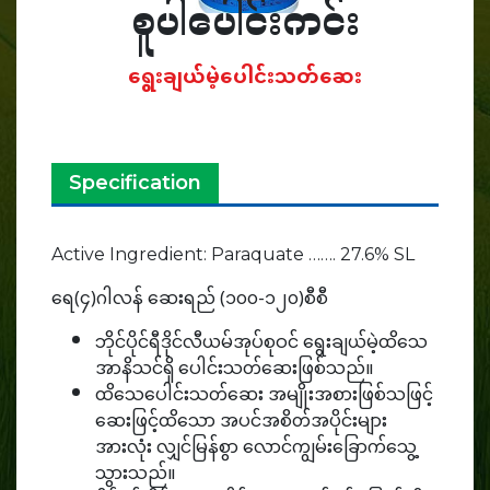
စူပါပေါင်းကင်း
ရွေးချယ်မဲ့ပေါင်းသတ်ဆေး
Specification
Active Ingredient: Paraquate ……. 27.6% SL
ရေ(၄)ဂါလန် ဆေးရည် (၁၀၀-၁၂၀)စီစီ
ဘိုင်ပိုင်ရီဒိုင်လီယမ်အုပ်စုဝင် ရွေးချယ်မဲ့ထိသေ
အာနိသင်ရှိ ပေါင်းသတ်ဆေးဖြစ်သည်။
ထိသေပေါင်းသတ်ဆေး အမျိုးအစားဖြစ်သဖြင့်
ဆေးဖြင့်ထိသော အပင်အစိတ်အပိုင်းများ
အားလုံး လျှင်မြန်စွာ လောင်ကျွမ်းခြောက်သွေ့
သွားသည်။