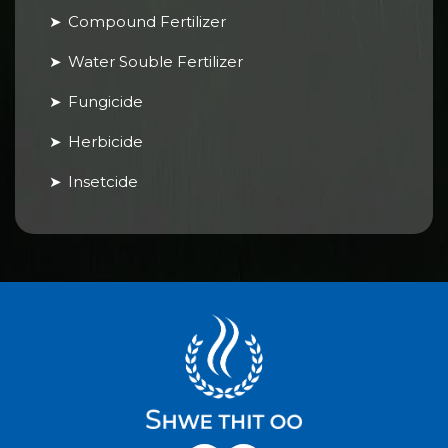
Compound Fertilizer
Water Souble Fertilizer
Fungicide
Herbicide
Insetcide