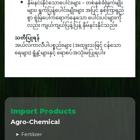
နှိမ်နင်းနိုင်သောပေါင်းများ – တစ်နှစ်ခံမြက်မျိုး
များ၊ ရွက်ပြန့်ပေါင်းမျိုးများ အပြင် နှစ်ကြာရှည်
စွာ စွဲမြဲပေါက်ရောက်နေသော ပေါင်းပင်များကို
လည်း ကျယ်ကျယ်ပြန့်ပြန့် နှိမ်နင်းနိုင်သည်။
သတိပြုရန်
အယ်လ်ကာလီပါပစ္စည်းများ (အထုူးသဖြင့် ငန်သော
ရေများ) ရွံနွံ့များနှင့် ရောစပ်အသုံးမပြုရပါ။
Import Products
Agro-Chemical
Fertilizer