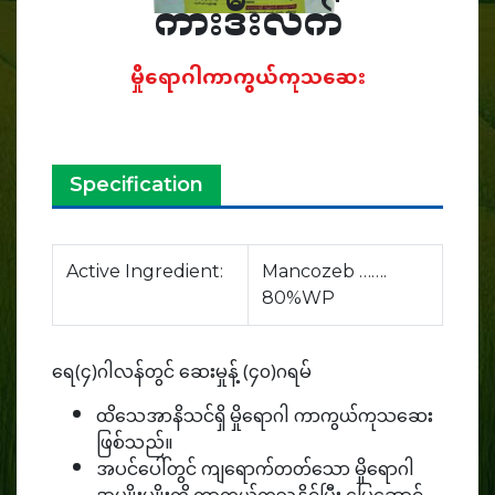
ကားဒီးလက်
မှိုရောဂါကာကွယ်ကုသဆေး
Specification
Active Ingredient:
Mancozeb …….
80%WP
ရေ(၄)ဂါလန်တွင် ဆေးမှုန့် (၄၀)ဂရမ်
ထိသေအာနိသင်ရှိ မှိုရောဂါ ကာကွယ်ကုသဆေး
ဖြစ်သည်။
အပင်ပေါ်တွင် ကျရောက်တတ်သော မှိုရောဂါ