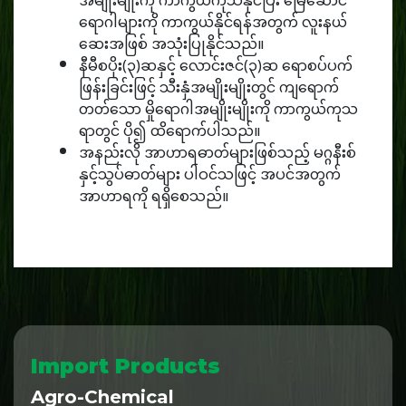
အမျိုးမျိုးကို ကာကွယ်ကုသနိုင်ပြီး မြေဆောင်
ရောဂါများကို ကာကွယ်နိုင်ရန်အတွက် လူးနယ်
ဆေးအဖြစ် အသုံးပြုနိုင်သည်။
နီမီစပိုး(၃)ဆနှင့် လောင်းဇင်(၃)ဆ ရောစပ်ပက်
ဖြန်းခြင်းဖြင့် သီးနှံအမျိုးမျိုးတွင် ကျရောက်
တတ်သော မှိုရောဂါအမျိုးမျိုးကို ကာကွယ်ကုသ
ရာတွင် ပို၍ ထိရောက်ပါသည်။
အနည်းလို အာဟာရဓာတ်များဖြစ်သည့် မဂ္ဂနီးစ်
နှင့်သွပ်ဓာတ်များ ပါဝင်သဖြင့် အပင်အတွက်
အာဟာရကို ရရှိစေသည်။
Import Products
Agro-Chemical