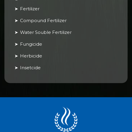
Fertilizer
Compound Fertilizer
Water Souble Fertilizer
Fungicide
Herbicide
Insetcide