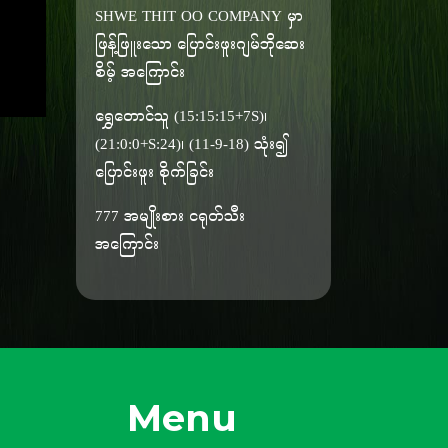
SHWE THIT OO COMPANY မှာ
ဖြန့်ဖြူးသော ပြောင်းဖူးဂျမ်ဘိုဆေး
စိမ့် အကြောင်း
ရွှေတောင်သူ (15:15:15+7S)၊
(21:0:0+S:24)၊ (11-9-18) သုံး၍
ပြောင်းဖူး စိုက်ခြင်း
777 အမျိုးစား ငရုတ်သီး
အကြောင်း
Menu