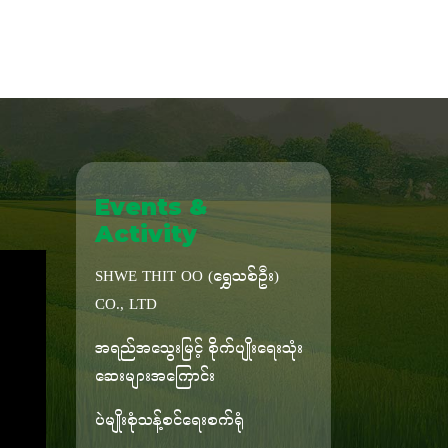
Events &
Activity
SHWE THIT OO (ရွှေသစ်ဦး)
CO., LTD
အရည်အသွေးမြင့် စိုက်ပျိုးရေးသုံး
ဆေးများအကြောင်း
ပဲမျိုးစုံသန့်စင်ရေးစက်ရုံ