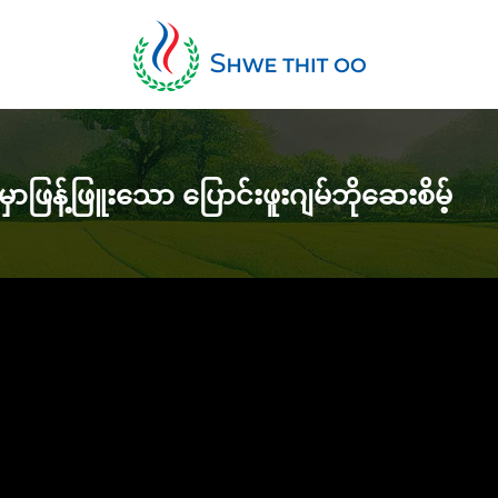
့်ဖြူးသော ပြောင်းဖူးဂျမ်ဘိုဆေးစိမ့်